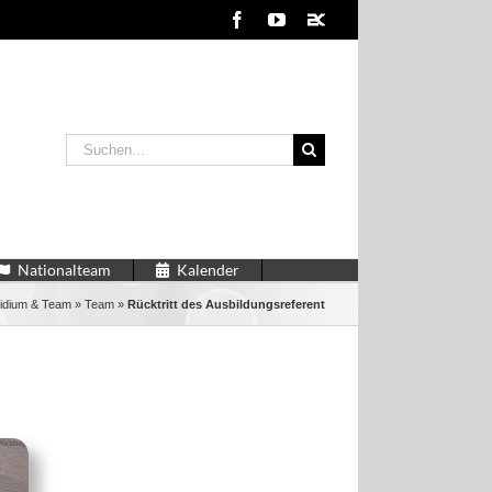
Facebook
YouTube
2kDart
Suche
nach:
Nationalteam
Kalender
idium & Team
»
Team
»
Rücktritt des Ausbildungsreferent