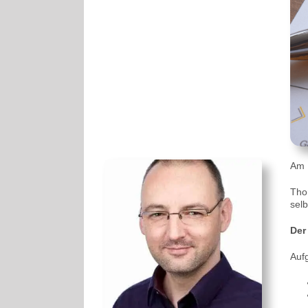
Am 
Tho
sel
Der
Auf