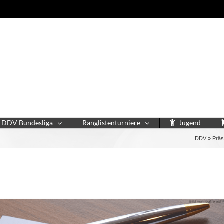
DDV Bundesliga
Ranglistenturniere
Jugend
DDV
»
Präs