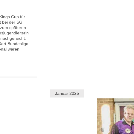
ings Cup für
 bei der SG
d zum späteren
sjugendleiterin
nachgereicht.
Dart Bundesliga
ional waren
Januar 2025