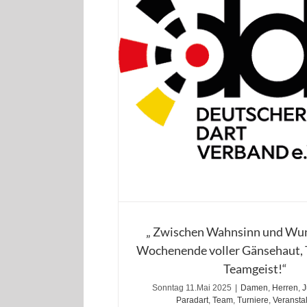
„ Zwischen Wahnsinn und Wun
Wochenende voller Gänsehaut,
Teamgeist!“
Sonntag 11.Mai 2025
|
Damen
,
Herren
,
J
Paradart
,
Team
,
Turniere
,
Veransta