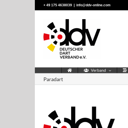
Zum
‭+ 49 175 4638039‬
|
info@ddv-online.com
Inhalt
springen
Verband
Paradart