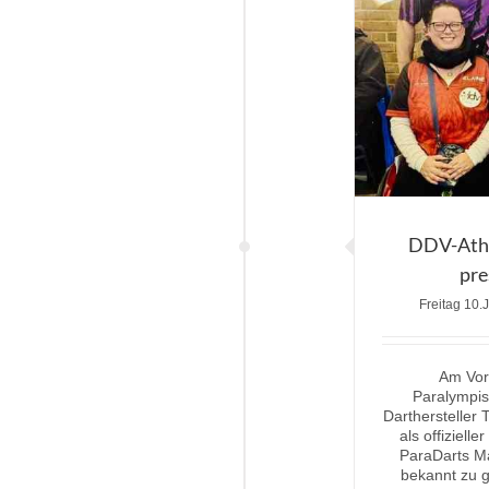
DDV-Athl
pre
Freitag 10.
Am Vor
Paralympis
Darthersteller 
als offiziel
ParaDarts M
bekannt zu g