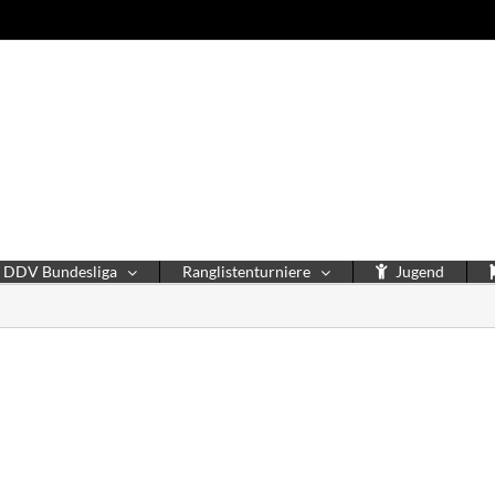
DDV Bundesliga
Ranglistenturniere
Jugend