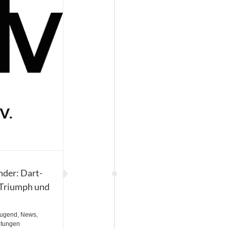
der: Dart-
 Triumph und
ugend
,
News
,
ltungen