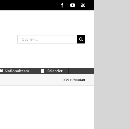
Facebook
YouTube
2kDart
Suche
nach:
Nationalteam
Kalender
DDV
»
Paradart