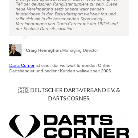
Teil der deutschen Ranglistenturniere zu sein. Diese
neue Vereinbarung setzt unsere wachsenden
Investitionen in den Basisdartsport weltweit fort und
reiht sich ein in die bestehenden Sponsoring-
Vereinbarungen von Darts Corner mit der UKDA und
der Scottish Darts Association.
Craig Heenighan
,
Managing Director
Darts Corner
ist einer der weltweit führenden Online-
Dartshändler und bedient Kunden weltweit seit 2005.
🇬🇧 DEUTSCHER DART-VERBAND E.V. &
DARTS CORNER