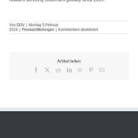
Von
DDV
|
Montag 5.Februar
für
2024
|
Pressemitteilungen
|
Kommentare deaktiviert
DDV
und
Darts
Corner
geben
Sponsorvertrag
Artikel teilen:
bekannt
Facebook
X
Reddit
LinkedIn
WhatsApp
Pinterest
E-
Mail