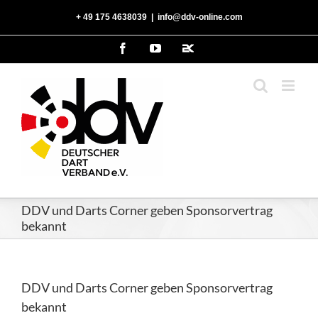
Zum
‭+ 49 175 4638039‬
|
info@ddv-online.com
Inhalt
springen
Facebook
YouTube
2kDart
DDV und Darts Corner geben Sponsorvertrag
bekannt
DDV und Darts Corner geben Sponsorvertrag
bekannt