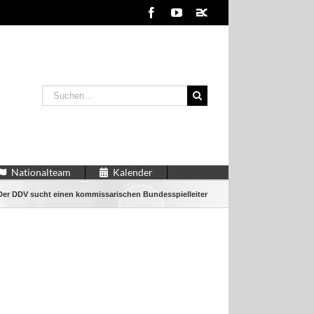
Facebook
YouTube
2kDart
Suche
nach:
Nationalteam
Kalender
Der DDV sucht einen kommissarischen Bundesspielleiter