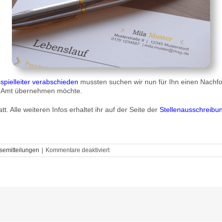
pielleiter verabschieden
mussten suchen wir nun für Ihn einen Nachfo
ses Amt übernehmen möchte.
t. Alle weiteren Infos erhaltet ihr auf der Seite der
Stellenausschreibu
für
semitteilungen
|
Kommentare deaktiviert
Der
DDV
sucht
einen
kommissarischen
Bundesspielleiter