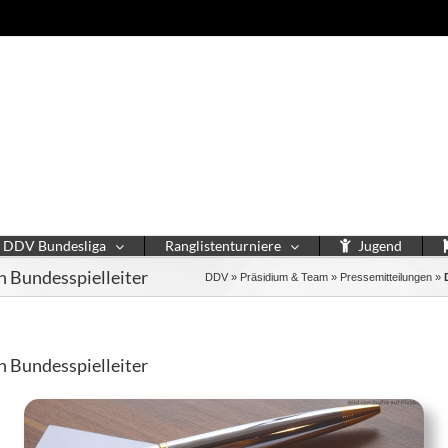
DDV Bundesliga
Ranglistenturniere
Jugend
 Bundesspielleiter
DDV
»
Präsidium & Team
»
Pressemitteilungen
»
 Bundesspielleiter