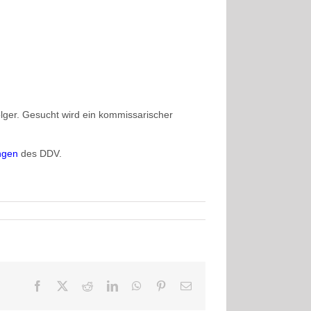
lger. Gesucht wird ein kommissarischer
ngen
des DDV.
Facebook
X
Reddit
LinkedIn
WhatsApp
Pinterest
E-
Mail