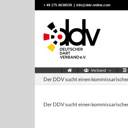
Zum
‭+ 49 175 4638039‬
|
info@ddv-online.com
Inhalt
springen
Verband
Der DDV sucht einen kommissarischen
Der DDV sucht einen kommissarischen