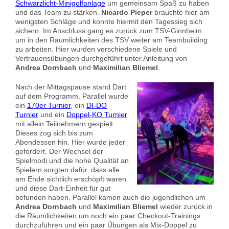
Schwarzlicht-Minigolfanlage
um gemeinsam Spaß zu haben
und das Team zu stärken.
Nicardo Pieper
brauchte hier am
wenigsten Schläge und konnte hiermit den Tagessieg sich
sichern. Im Anschluss gang es zurück zum TSV-Ginnheim
um in den Räumlichkeiten des TSV weiter am Teambuilding
zu arbeiten. Hier wurden verschiedene Spiele und
Vertrauensübungen durchgeführt unter Anleitung von
Andrea Dornbach
und
Maximilian Bliemel
.
Nach der Mittagspause stand Dart
auf dem Programm. Parallel wurde
ein
170er Turnier
, ein
DI-DO
Turnier
und ein
Doppel-KO Turnier
mit allein Teilnehmern gespielt.
Dieses zog sich bis zum
Abendessen hin. Hier wurde jeder
gefordert. Der Wechsel der
Spielmodi und die hohe Qualität an
Spielern sorgten dafür, dass alle
am Ende sichtlich erschöpft waren
und diese Dart-Einheit für gut
befunden haben. Parallel kamen auch die jugendlichen um
Andrea Dornbach
und
Maximilian Bliemel
wieder zurück in
die Räumlichkeiten um noch ein paar Checkout-Trainings
durchzuführen und ein paar Übungen als Mix-Doppel zu