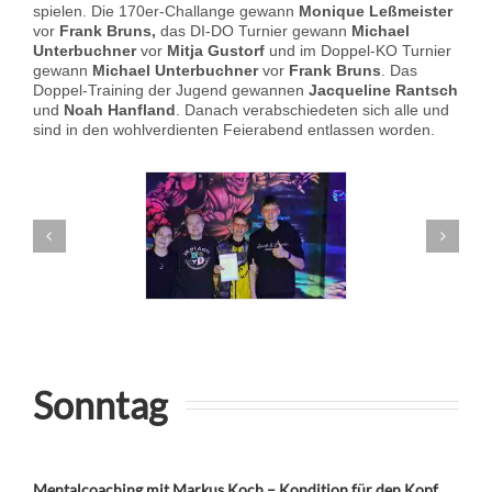
spielen. Die 170er-Challange gewann
Monique Leßmeister
vor
Frank Bruns,
das DI-DO Turnier gewann
Michael
Unterbuchner
vor
Mitja Gustorf
und im Doppel-KO Turnier
gewann
Michael Unterbuchner
vor
Frank Bruns
. Das
Doppel-Training der Jugend gewannen
Jacqueline Rantsch
und
Noah Hanfland
. Danach verabschiedeten sich alle und
sind in den wohlverdienten Feierabend entlassen worden.
Sonntag
Mentalcoaching mit Markus Koch – Kondition für den Kopf