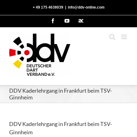
Zum
‭+ 49 175 4638039‬
|
info@ddv-online.com
Inhalt
springen
Facebook
YouTube
2kDart
DDV Kaderlehrgang in Frankfurt beim TSV-
Ginnheim
DDV Kaderlehrgang in Frankfurt beim TSV-
Ginnheim