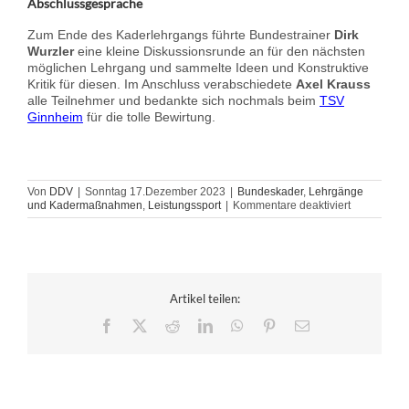
Abschlussgespräche
Zum Ende des Kaderlehrgangs führte Bundestrainer
Dirk
Wurzler
eine kleine Diskussionsrunde an für den nächsten
möglichen Lehrgang und sammelte Ideen und Konstruktive
Kritik für diesen. Im Anschluss verabschiedete
Axel Krauss
alle Teilnehmer und bedankte sich nochmals beim
TSV
Ginnheim
für die tolle Bewirtung.
Von
DDV
|
Sonntag 17.Dezember 2023
|
Bundeskader
,
Lehrgänge
für
und Kadermaßnahmen
,
Leistungssport
|
Kommentare deaktiviert
DDV
Kaderlehrg
in
Frankfurt
beim
TSV-
Artikel teilen:
Ginnheim
Facebook
X
Reddit
LinkedIn
WhatsApp
Pinterest
E-
Mail