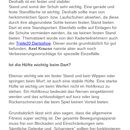
Deshalb ist ein fester und stabiler
Stand und somit der Schuh sehr wichtig. Eine gerade und
feste Standfläche ist wichtig. Deshalb sollte man von
herkömmlichen Sport- bzw. Laufschuhen absehen, da diese
durch ihre abgerundete Sohle keinen festen Stand bieten.
Dart ist eine Standsportart. Ebenfalls sollte auf Einlagen für
die Schuhe vermieden werden, da sie keinen festen Stand
bieten. Thematisiert wurde von den Kaderteilnehmern auch
der
Triple20 Dartsshoe
. Dieser wurde grundsätzlich für gut
befunden,
Axel Krauss
nannte aber auch noch
Verbesserungsvorschläge für spezielle Einzelfälle.
Ist die Hüfte wichtig beim Dart?
Ebenso wichtig wie ein fester Stand und kein Wippen oder
springen beim Wurf, ist auch eine stabile Hüfte. Eine starke
Hüfte ist wichtig um beim Werfen nicht im Hohlkreuz zu
stehen. Ein Hohlkreuz bedeu
tet das Nerv
en eingeklemmt
werden und das schlussfolgert auf kurz oder lang
Rückenschmerzen die beim Spiel keinen Vorteil bieten.
Grundsätzlich lässt sich also sagen, dass die allgemeine
Fitness super wichtig ist. Der gesamte Bewegungsapparat
muss frei von Blockaden und Einschränkungen sein.
Sämtliche Gelenke und „
Scharniere
“ sollten frei funktionieren