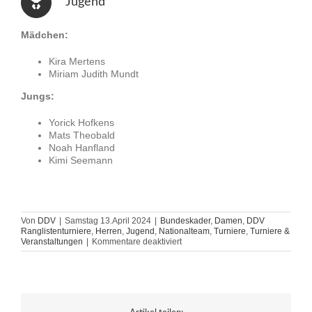
Jugend
Mädchen:
Kira Mertens
Miriam Judith Mundt
Jungs:
Yorick Hofkens
Mats Theobald
Noah Hanfland
Kimi Seemann
Von
DDV
|
Samstag 13.April 2024
|
Bundeskader
,
Damen
,
DDV
Ranglistenturniere
,
Herren
,
Jugend
,
Nationalteam
,
Turniere
,
Turniere &
für
Veranstaltungen
|
Kommentare deaktiviert
4
Nation
Tournament
2024