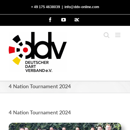
Zum
‭+ 49 175 4638039‬
|
info@ddv-online.com
Inhalt
springen
Facebook
YouTube
2kDart
4 Nation Tournament 2024
4 Nation Tournament 2024