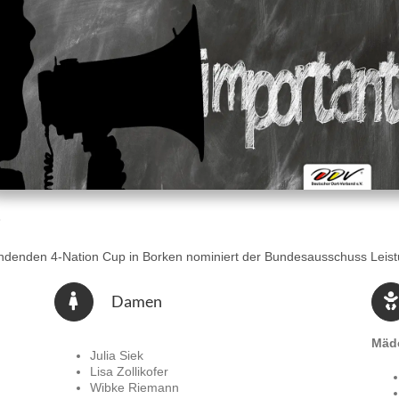
indenden 4-Nation Cup in Borken nominiert der Bundesausschuss Leist
Damen
Mäd
Julia Siek
Lisa Zollikofer
Wibke Riemann