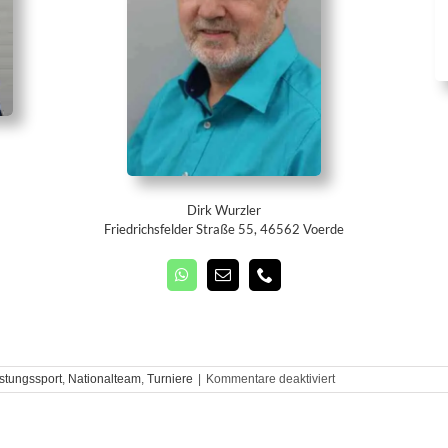
Dirk Wurzler
Friedrichsfelder Straße 55, 46562 Voerde
für
stungssport
,
Nationalteam
,
Turniere
|
Kommentare deaktiviert
Nominierung
für
den
4-