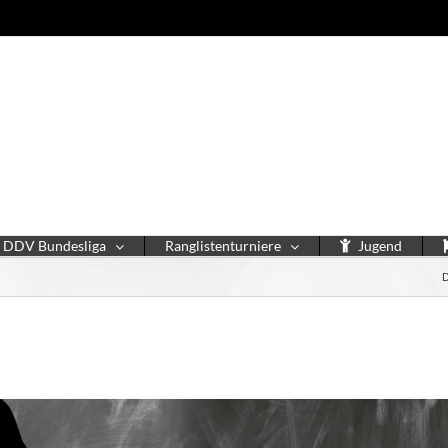
DDV Bundesliga
Ranglistenturniere
Jugend