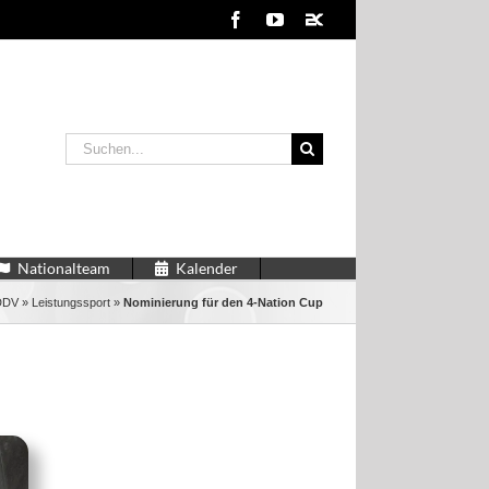
Facebook
YouTube
2kDart
Suche
nach:
Nationalteam
Kalender
DDV
»
Leistungssport
»
Nominierung für den 4-Nation Cup