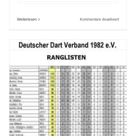
für
Weiterlesen
Kommentare deaktiviert
Rangliste
nach
Flensburg