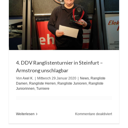
4. DDV Ranglistenturnier in Steinfurt –
Armstrong unschlagbar
Von
Axel K.
|
Mittwoch 29.Januar 2020
|
News
,
Rangliste
Damen
,
Rangliste Herren
,
Rangliste Junioren
,
Rangliste
Juniorinnen
,
Turniere
für
Weiterlesen
Kommentare deaktiviert
4.
DDV
Ranglisten