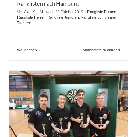
Ranglisten nach Hamburg
Von
Axel K.
|
Mittwoch 23.Oktober 2019
|
Rangliste Damen
,
Rangliste Herren
,
Rangliste Junioren
,
Rangliste Juniorinnen
,
Turniere
für
Weiterlesen
Kommentare deaktiviert
Rangliste
nach
Hamburg