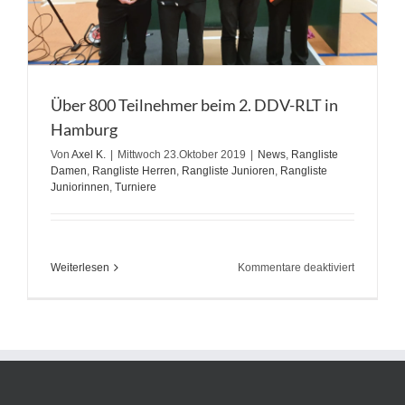
Über 800 Teilnehmer beim 2. DDV-RLT in
Hamburg
Von
Axel K.
|
Mittwoch 23.Oktober 2019
|
News
,
Rangliste
Damen
,
Rangliste Herren
,
Rangliste Junioren
,
Rangliste
Juniorinnen
,
Turniere
für
Weiterlesen
Kommentare deaktiviert
Über
800
Teilnehme
beim
2.
DDV-
RLT
in
Hamburg