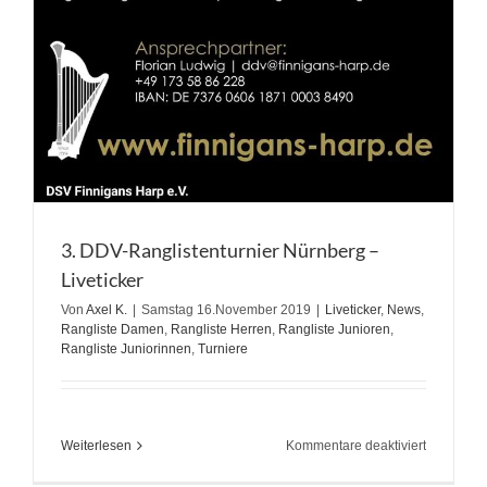
3. DDV-Ranglistenturnier Nürnberg –
Liveticker
Von
Axel K.
|
Samstag 16.November 2019
|
Liveticker
,
News
,
Rangliste Damen
,
Rangliste Herren
,
Rangliste Junioren
,
Rangliste Juniorinnen
,
Turniere
für
Weiterlesen
Kommentare deaktiviert
3.
DDV-