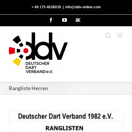
Zum
‭+ 49 175 4638039‬
|
info@ddv-online.com
Inhalt
springen
Facebook
YouTube
2kDart
Rangliste Herren