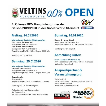
in
Steinfurt
–
Armstrong
unschlagb