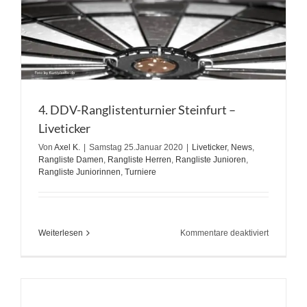
4. DDV-Ranglistenturnier Steinfurt –
Liveticker
Von
Axel K.
|
Samstag 25.Januar 2020
|
Liveticker
,
News
,
Rangliste Damen
,
Rangliste Herren
,
Rangliste Junioren
,
Rangliste Juniorinnen
,
Turniere
für
Weiterlesen
Kommentare deaktiviert
4.
DDV-
Ranglisten
Steinfurt
–
Liveticker