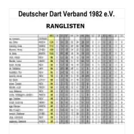
Ranglisten
Nürnberg
–
Liveticker