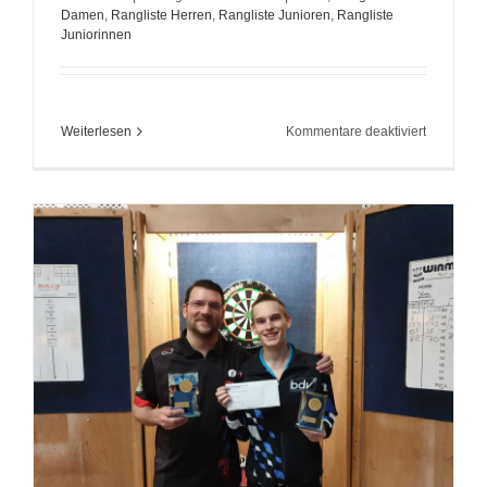
Damen
,
Rangliste Herren
,
Rangliste Junioren
,
Rangliste
Juniorinnen
für
Weiterlesen
Kommentare deaktiviert
Hochkarät
Teilnehme
beim
4.
DDV
Ranglisten