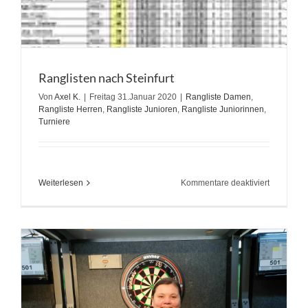
Ranglisten nach Steinfurt
Von
Axel K.
|
Freitag 31.Januar 2020
|
Rangliste Damen
,
Rangliste Herren
,
Rangliste Junioren
,
Rangliste Juniorinnen
,
Turniere
für
Weiterlesen
Kommentare deaktiviert
Rangliste
nach
Steinfurt