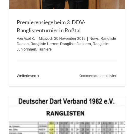
Premierensiege beim 3. DDV-
Ranglistenturnier in Roßtal
Von
Axel K.
|
Mittwoch 20.November 2019
|
News
,
Rangliste
Damen
,
Rangliste Herren
,
Rangliste Junioren
,
Rangliste
Juniorinnen
,
Turniere
für
Weiterlesen
Kommentare deaktiviert
Premieren
beim
3.
DDV-
Ranglisten
in
Roßtal