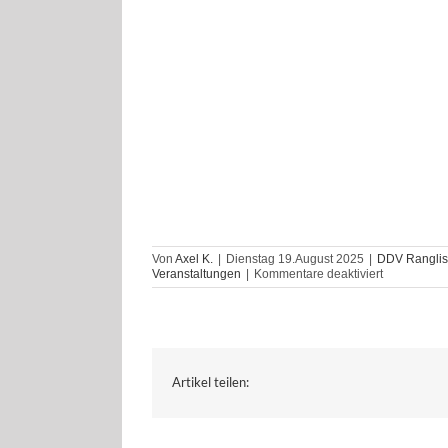
Von
Axel K.
|
Dienstag 19.August 2025
|
DDV Ranglist
für
Veranstaltungen
|
Kommentare deaktiviert
1.
BDV
RLT
mit
DDV-
Bronze
Status
Artikel teilen:
in
Ergolding