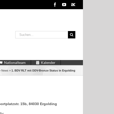
Facebook
YouTube
2kDart
Suche
nach:
Nationalteam
Kalender
»
News
»
1. BDV RLT mit DDV-Bronze Status in Ergolding
ortplatzstr. 15b,
84030 Ergolding
Uhr