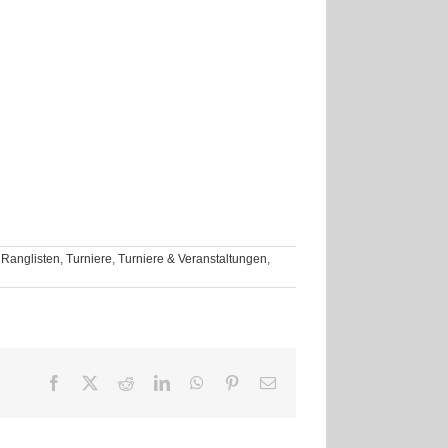
,
Ranglisten
,
Turniere
,
Turniere & Veranstaltungen
,
Facebook
X
Reddit
LinkedIn
WhatsApp
Pinterest
E-
Mail