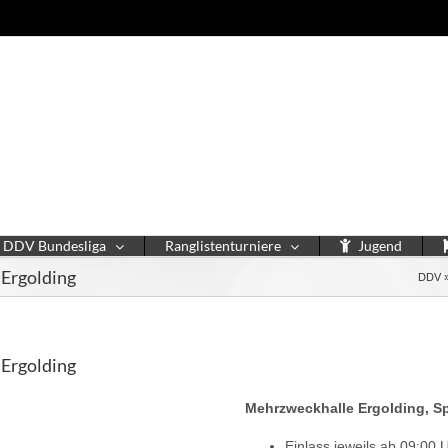
DDV Bundesliga
Ranglistenturniere
Jugend
 Ergolding
DDV
 Ergolding
Mehrzweckhalle Ergolding,
Sp
Einlass jeweils ab 09:00 