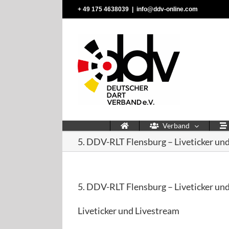
Zum
‭+ 49 175 4638039‬
|
info@ddv-online.com
Inhalt
springen
Verband
5. DDV-RLT Flensburg – Liveticker un
5. DDV-RLT Flensburg – Liveticker un
Liveticker und Livestream