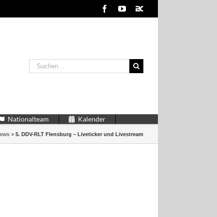
Facebook
YouTube
2kDart
Suche
nach:
Nationalteam
Kalender
ews
»
5. DDV-RLT Flensburg – Liveticker und Livestream