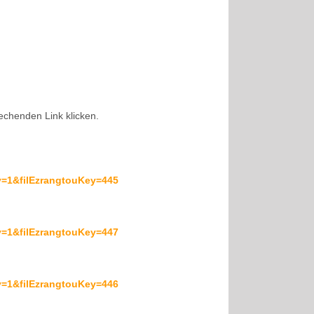
rechenden Link klicken.
=1&filEzrangtouKey=445
=1&filEzrangtouKey=447
=1&filEzrangtouKey=446