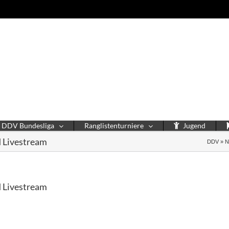
DDV Bundesliga
Ranglistenturniere
Jugend
d Livestream
DDV
»
N
d Livestream