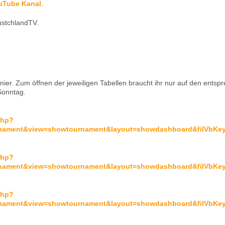
uTube Kanal
.
ustchlandTV.
rnier. Zum öffnen der jeweiligen Tabellen braucht ihr nur auf den entsp
Sonntag.
php?
urnament&view=showtournament&layout=showdashboard&filVbKey
php?
urnament&view=showtournament&layout=showdashboard&filVbKey
php?
urnament&view=showtournament&layout=showdashboard&filVbKey