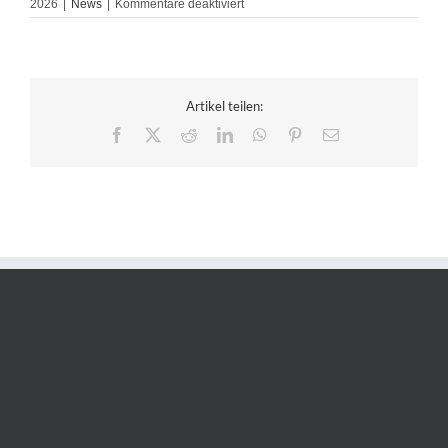
für
2026
|
News
|
Kommentare deaktiviert
DDV
German
Masters
&
Deutsche
Meisterschaften
Artikel teilen:
2026
Facebook
X
Reddit
LinkedIn
WhatsApp
Pinterest
E-
Mail