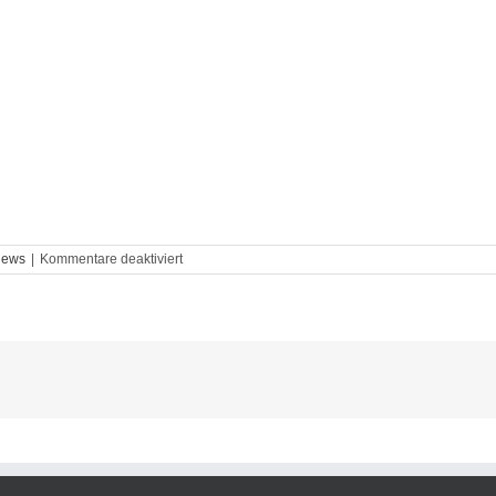
für
ews
|
Kommentare deaktiviert
DDV-
Termine
im
Juni
2026:
Ein
Monat
voller
Dart-
Highlights!