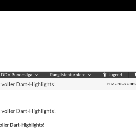
DDV Bundesliga
Ranglistenturniere
Jugend
voller Dart-Highlights!
DDV
»
News
»
DDV
voller Dart-Highlights!
ller Dart-Highlights!