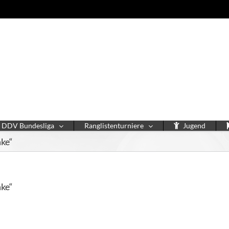
DDV Bundesliga
Ranglistenturniere
Jugend
ke“
ke“