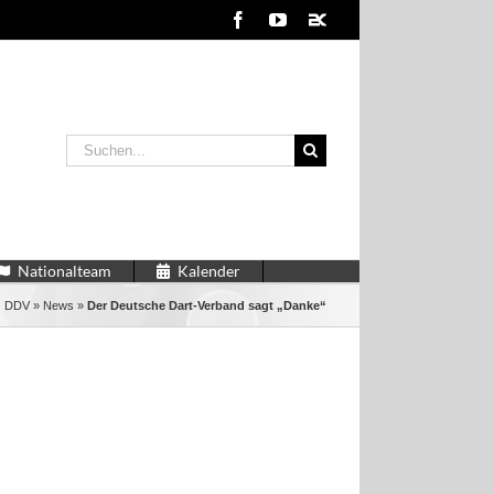
Facebook
YouTube
2kDart
Suche
nach:
Nationalteam
Kalender
DDV
»
News
»
Der Deutsche Dart-Verband sagt „Danke“