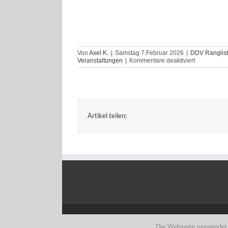
Von
Axel K.
|
Samstag 7.Februar 2026
|
DDV Ranglist
für
Veranstaltungen
|
Kommentare deaktiviert
Nominierun
Paradart
Artikel teilen:
Deutscher Dart Verband e.V. |
Impressum
|
Datenschut
Die Webseite verwendet