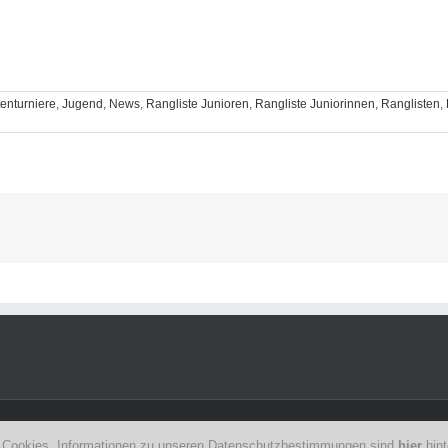
enturniere
,
Jugend
,
News
,
Rangliste Junioren
,
Rangliste Juniorinnen
,
Ranglisten
,
g
z
| Sitemap
 Cookies. Informationen zu unseren
Datenschutzbestimmungen sind
hier
hint