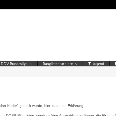
DDV Bundesliga
Ranglistenturniere
Jugend
t Kader“ gestellt wurde, hier kurz eine Erklärung:
 der DOSB-Richtlinien, sondern über Auswahlspieler*innen, die für den