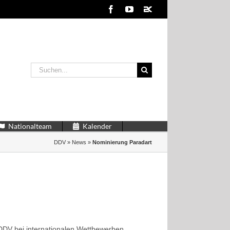
Facebook
YouTube
2kDart
Suche
nach:
Nationalteam
Kalender
DDV
»
News
»
Nominierung Paradart
 DDV bei internationalen Wettbewerben