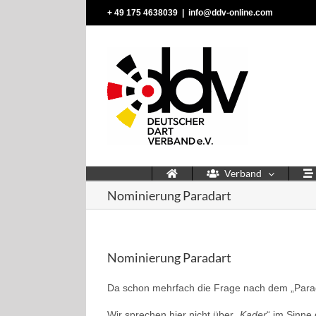
Zum
‭+ 49 175 4638039‬
|
info@ddv-online.com
Inhalt
springen
Verband
Nominierung Paradart
Nominierung Paradart
Da schon mehrfach die Frage nach dem „Paradar
Wir sprechen hier nicht über „
Kader
“ im Sinne