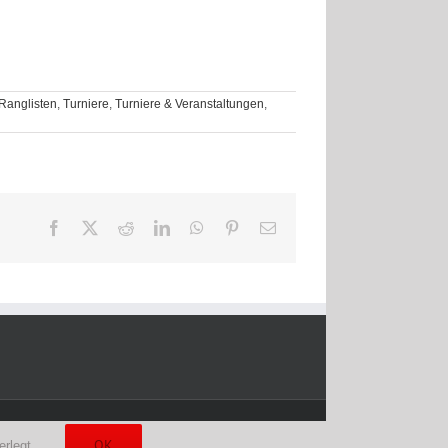
Ranglisten
,
Turniere
,
Turniere & Veranstaltungen
,
Facebook
X
Reddit
LinkedIn
WhatsApp
Pinterest
E-
Mail
Facebook
YouTube
2kDart
OK
erlegt.