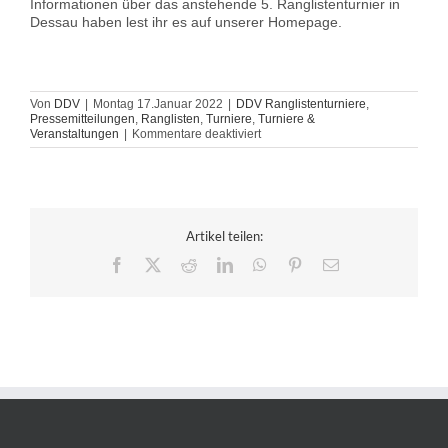
Informationen über das anstehende 5. Ranglistenturnier in
Dessau haben lest ihr es auf unserer Homepage.
Von
DDV
|
Montag 17.Januar 2022
|
DDV Ranglistenturniere
,
Pressemitteilungen
,
Ranglisten
,
Turniere
,
Turniere &
für
Veranstaltungen
|
Kommentare deaktiviert
abgesagt
–
4.
DDV
Ranglistenturnier
findet
Artikel teilen:
nicht
statt
Facebook
X
Reddit
LinkedIn
WhatsApp
Pinterest
E-
Mail