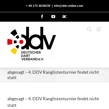
Zum
‭+ 49 175 4638039‬
|
info@ddv-online.com
Inhalt
springen
Facebook
YouTube
2kDart
abgesagt – 4. DDV Ranglistenturnier findet nicht
statt
abgesagt – 4. DDV Ranglistenturnier findet nicht
statt