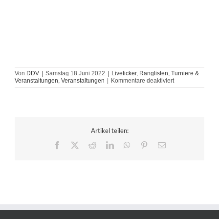
Von
DDV
|
Samstag 18.Juni 2022
|
Liveticker
,
Ranglisten
,
Turniere &
für
Veranstaltungen
,
Veranstaltungen
|
Kommentare deaktiviert
Liveticker:
German
Masters
2022
Artikel teilen:
Facebook
X
Reddit
LinkedIn
WhatsApp
Pinterest
E-
Mail