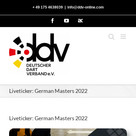
Zum
‭+ 49 175 4638039‬
|
info@ddv-online.com
Inhalt
springen
Facebook
YouTube
2kDart
Liveticker: German Masters 2022
Liveticker: German Masters 2022