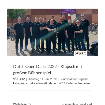
Cup
Jugend
2022
Dutch Open Darts 2022 – Klupsch mit
großem Bühnenspiel
Von
DDV
|
Dienstag 14.Juni 2022
|
Bundeskader
,
Jugend
,
Lehrgänge und Kadermaßnahmen
,
WDF Kadermaßnahmen
für
Weiterlesen
Kommentare deaktiviert