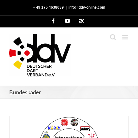
Zum
‭+ 49 175 4638039‬
|
info@ddv-online.com
Inhalt
springen
Facebook
YouTube
2kDart
Bundeskader