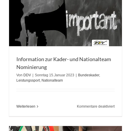
Information zur Kader- und Nationalteam
Nominierung
Von
DDV
|
Sonntag 15.Januar 2023
|
Bundeskader
,
Leistungssport
,
Nationalteam
für
Weiterlesen
Kommentare deaktiviert
Informatio
zur
Kader-
und
Nationalt