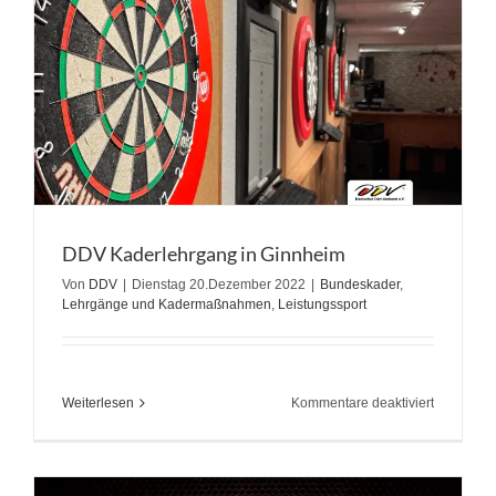
Nominier
DDV Kaderlehrgang in Ginnheim
Von
DDV
|
Dienstag 20.Dezember 2022
|
Bundeskader
,
Lehrgänge und Kadermaßnahmen
,
Leistungssport
für
Weiterlesen
Kommentare deaktiviert
DDV
Kaderlehr
in
Ginnheim