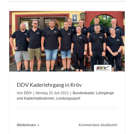
und
Belgien
Open
–
Klupsch
3.
bei
den
Damen
DDV Kaderlehrgang in Kröv
Von
DDV
|
Montag 25.Juli 2022
|
Bundeskader
,
Lehrgänge
und Kadermaßnahmen
,
Leistungssport
für
Weiterlesen
Kommentare deaktiviert
DDV
Kaderlehr