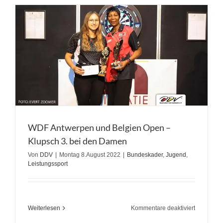
Spanien
2022
WDF Antwerpen und Belgien Open –
Klupsch 3. bei den Damen
Von
DDV
|
Montag 8.August 2022
|
Bundeskader
,
Jugend
,
Leistungssport
für
Weiterlesen
Kommentare deaktiviert
WDF
Antwerpe