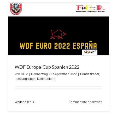
bei
der
WDF
World
Masters
2022
WDF Europa-Cup Spanien 2022
Von
DDV
|
Donnerstag 22.September 2022
|
Bundeskader
,
Leistungssport
,
Nationalteam
für
Weiterlesen
Kommentare deaktiviert
WDF
Europa-
Cup