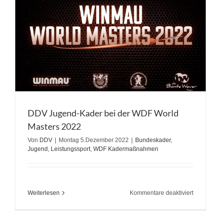
DDV Jugend-Kader bei der WDF World
Masters 2022
Von
DDV
|
Montag 5.Dezember 2022
|
Bundeskader
,
Jugend
,
Leistungssport
,
WDF Kadermaßnahmen
für
Weiterlesen
Kommentare deaktiviert
DDV
Jugend-
Kader