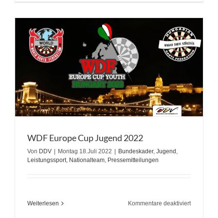
in
Kröv
WDF Europe Cup Jugend 2022
Von
DDV
|
Montag 18.Juli 2022
|
Bundeskader
,
Jugend
,
Leistungssport
,
Nationalteam
,
Pressemitteilungen
für
Weiterlesen
Kommentare deaktiviert
WDF
Europe