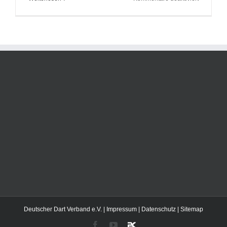
Dutch
Open
Darts
2022
–
Klupsch
mit
großem
Bühnenspi
Deutscher Dart Verband e.V. |
Impressum
|
Datenschutz
| Sitemap
Facebook
YouTube
2kDart