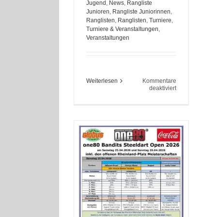
Jugend
,
News
,
Rangliste
Junioren
,
Rangliste Juniorinnen
,
Ranglisten
,
Ranglisten
,
Turniere
,
Turniere & Veranstaltungen
,
Veranstaltungen
Weiterlesen
Kommentare
für
deaktiviert
International
WDF
Youth
Challenge
Borken
am
14.-16.08.2026
in
Borken