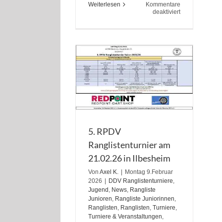
Weiterlesen
Kommentare
für
deaktiviert
one80
Bandits
Steeldart
Open
25.-26.04.26
5. RPDV
Ranglistenturnier am
21.02.26 in Ilbesheim
Von
Axel K.
|
Montag 9.Februar
2026
|
DDV Ranglistenturniere
,
Jugend
,
News
,
Rangliste
Junioren
,
Rangliste Juniorinnen
,
Ranglisten
,
Ranglisten
,
Turniere
,
Turniere & Veranstaltungen
,