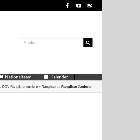
Facebook
YouTube
2kDart
Suche
nach:
Nationalteam
Kalender
»
DDV Ranglistenturniere
»
Ranglisten
»
Rangliste Junioren