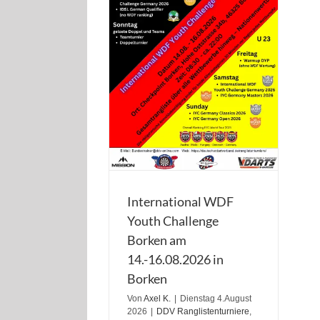
International WDF
Youth Challenge
Borken am
14.-16.08.2026 in
Borken
Von
Axel K.
|
Dienstag 4.August
2026
|
DDV Ranglistenturniere
,