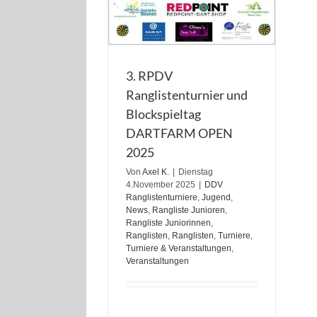
3. RPDV
Ranglistenturnier und
Blockspieltag
DARTFARM OPEN
2025
Von
Axel K.
|
Dienstag
4.November 2025
|
DDV
Ranglistenturniere
,
Jugend
,
News
,
Rangliste Junioren
,
Rangliste Juniorinnen
,
Ranglisten
,
Ranglisten
,
Turniere
,
Turniere & Veranstaltungen
,
Veranstaltungen