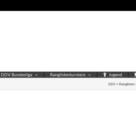
DDV Bundesliga
Ranglistenturniere
Jugend
DDV
»
Ranglisten