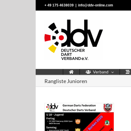
Zum
‭+ 49 175 4638039‬
|
info@ddv-online.com
Inhalt
springen
Verband
Rangliste Junioren