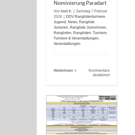
Nominierung Paradart
Von
Axel K.
|
Samstag 7.Februar
2026
|
DDV Ranglistenturniere
,
Jugend
,
News
,
Rangliste
Junioren
,
Rangliste Juniorinnen
,
Ranglisten
,
Ranglisten
,
Turniere
,
Turniere & Veranstaltungen
,
Veranstaltungen
Weiterlesen
Kommentare
für
deaktiviert
Nominierung
Paradart