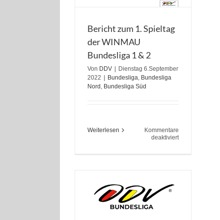
Bericht zum 1. Spieltag
der WINMAU
Bundesliga 1 & 2
Von
DDV
|
Dienstag 6.September
2022
|
Bundesliga
,
Bundesliga
Nord
,
Bundesliga Süd
Weiterlesen
Kommentare
für
deaktiviert
Bericht
zum
1.
Spieltag
der
WINMAU
Bundesliga
1
&
2