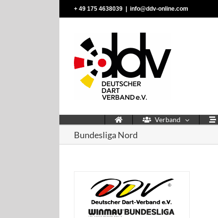
Zum
‭+ 49 175 4638039‬
|
info@ddv-online.com
Inhalt
springen
Verband
Bundesliga Nord