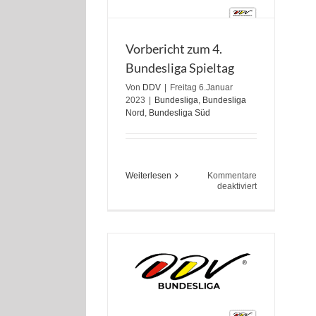
Vorbericht zum 4.
Bundesliga Spieltag
Von
DDV
|
Freitag 6.Januar
2023
|
Bundesliga
,
Bundesliga
Nord
,
Bundesliga Süd
Weiterlesen
Kommentare
für
deaktiviert
Vorbericht
zum
4.
Bundesliga
Spieltag