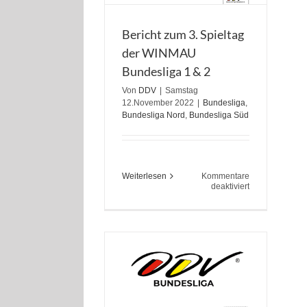
Bericht zum 3. Spieltag
der WINMAU
Bundesliga 1 & 2
Von
DDV
|
Samstag
12.November 2022
|
Bundesliga
,
Bundesliga Nord
,
Bundesliga Süd
Weiterlesen
Kommentare
für
deaktiviert
Bericht
zum
3.
Spieltag
der
WINMAU
Bundesliga
1
&
2