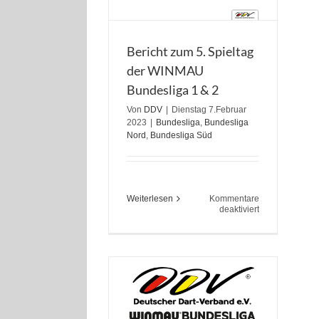
Bericht zum 5. Spieltag
der WINMAU
Bundesliga 1 & 2
Von
DDV
|
Dienstag 7.Februar
2023
|
Bundesliga
,
Bundesliga
Nord
,
Bundesliga Süd
Weiterlesen
Kommentare
für
deaktiviert
Bericht
zum
5.
Spieltag
der
WINMAU
Bundesliga
1
&
2