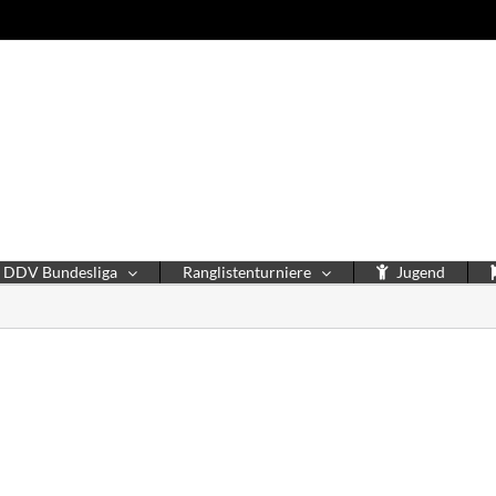
DDV Bundesliga
Ranglistenturniere
Jugend