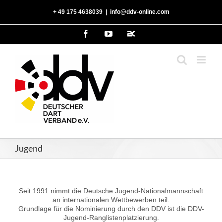
Zum
‭+ 49 175 4638039‬
|
info@ddv-online.com
Inhalt
springen
Facebook
YouTube
2kDart
Jugend
Seit 1991 nimmt die Deutsche Jugend-Nationalmannschaft
an internationalen Wettbewerben teil.
Grundlage für die Nominierung durch den DDV ist die DDV-
Jugend-Ranglistenplatzierung.